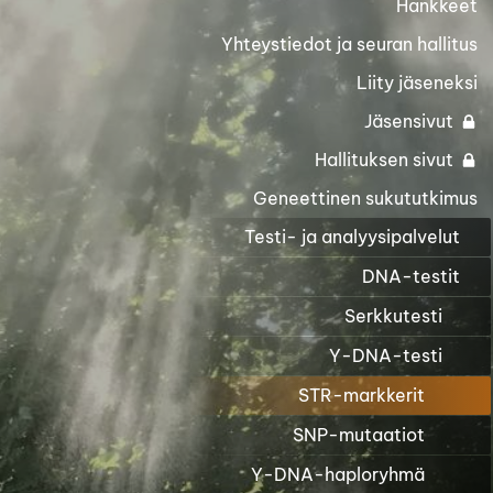
Hankkeet
Yhteystiedot ja seuran hallitus
Liity jäseneksi
Jäsensivut
Hallituksen sivut
Geneettinen sukututkimus
Testi- ja analyysipalvelut
DNA-testit
Serkkutesti
Y-DNA-testi
STR-markkerit
SNP-mutaatiot
Y-DNA-haploryhmä