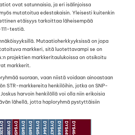
tiot ovat satunnaisia, ja eri isälinjoissa
myös mutatoitua edestakaisin. Yleisesti kuitenkin
ettinen etäisyys tarkoittaa läheisempää
111-testiä.
nnäköisyyksillä. Mutaatioherkkyyksissä on jopa
atoituva markkeri, sitä luotettavampi se on
:n projektien markkeritaulukoissa on otsikoitu
at markkerit.
oryhmää suoraan, vaan niistä voidaan ainoastaan
ön STR-markkereita henkilöihin, jotka on SNP-
oskus harvoin henkilöllä voi olla niin erikoisia
ävän lähellä, jotta haploryhmä pystyttäisiin