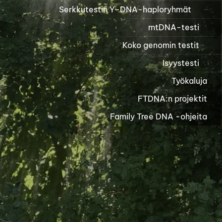
Serkkutestin Y-DNA-haploryhmät
mtDNA-testi
Koko genomin testit
Isyystesti
Työkaluja
FTDNA:n projektit
Family Tree DNA -ohjeita