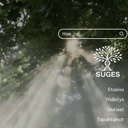
Siirry
sivun
sisältöön
Ha
Etusivu
Yhdistys
Uutiset
Tapahtumat