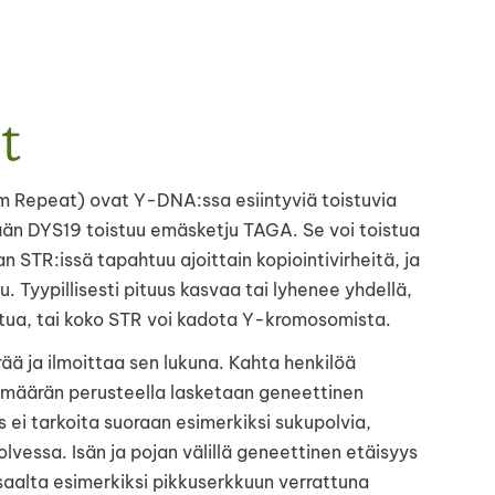
t
m Repeat) ovat Y-DNA:ssa esiintyviä toistuvia
ään DYS19 toistuu emäsketju TAGA. Se voi toistua
n STR:issä tapahtuu ajoittain kopiointivirheitä, ja
 Tyypillisesti pituus kasvaa tai lyhenee yhdellä,
tua, tai koko STR voi kadota Y-kromosomista.
ä ja ilmoittaa sen lukuna. Kahta henkilöä
n määrän perusteella lasketaan geneettinen
ei tarkoita suoraan esimerkiksi sukupolvia,
lvessa. Isän ja pojan välillä geneettinen etäisyys
oisaalta esimerkiksi pikkuserkkuun verrattuna