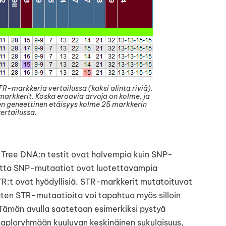
-markkeria vertailussa (kaksi alinta riviä).
 markkerit. Koska eroavia arvoja on kolme, ja
den geneettinen etäisyys kolme 25 markkerin
ertailussa.
 Tree DNA:n testit ovat halvempia kuin SNP-
utta SNP-mutaatiot ovat luotettavampia
STR:t ovat hyödyllisiä. STR-markkerit mutatoituvat
ten STR-mutaatioita voi tapahtua myös silloin
Tämän avulla saatetaan esimerkiksi pystyä
ploryhmään kuuluvan keskinäinen sukulaisuus,