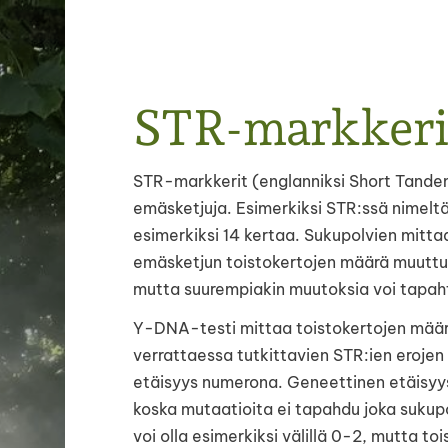
STR-markkeri
Haku
e
SUGES
STR-markkerit (englanniksi Short Tande
emäsketjuja. Esimerkiksi STR:ssä nimelt
esimerkiksi 14 kertaa. Sukupolvien mittaa
emäsketjun toistokertojen määrä muuttuu.
mutta suurempiakin muutoksia voi tapah
Y-DNA-testi mittaa toistokertojen määrä
verrattaessa tutkittavien STR:ien eroje
etäisyys numerona. Geneettinen etäisyys 
koska mutaatioita ei tapahdu joka sukupo
voi olla esimerkiksi välillä 0-2, mutta t