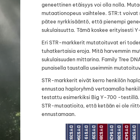
geneettinen etäisyys voi olla nolla. Mutaa
mutaationopeus vaihtelee. STR:t voivat 
pätee nyrkkisääntö, että pienempi gene
sukulaisuutta. Tämä koskee erityisesti Y-
Eri STR-markkerit mutatoituvat eri tode
tuhatkertaisia eroja. Mitä harvemmin mut
sukulaisuuden mittarina. Family Tree DNA
punaisella taustalla useimmin mutatoituv
STR-markkerit eivät kerro henkilön hapl
ennustaa haploryhmä vertaamalla henkil
testattu esimerkiksi Big Y-700 -testillä. J
STR-mutaatioita, että ketään ei ole riitt
ennustamaan.