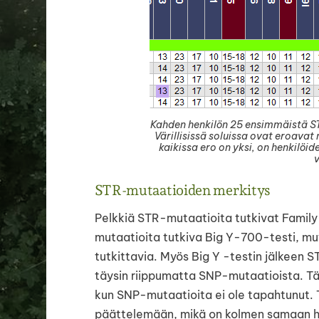
Kahden henkilön 25 ensimmäistä STR
Värillisissä soluissa ovat eroavat
kaikissa ero on yksi, on henkilöi
v
STR-mutaatioiden merkitys
Pelkkiä STR-mutaatioita tutkivat Family
mutaatioita tutkiva Big Y-700-testi, m
tutkittavia. Myös Big Y -testin jälkeen 
täysin riippumatta SNP-mutaatioista. Tä
kun SNP-mutaatioita ei ole tapahtunut. 
päättelemään, mikä on kolmen samaan ha