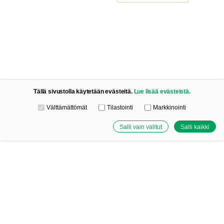
Facebook
Instagram
YouTube
Tällä sivustolla käytetään evästeitä.
Lue lisää evästeistä.
Valitse käytettävät evästeet
Välttämättömät
Tilastointi
Markkinointi
Salli vain valitut
Salli kaikki