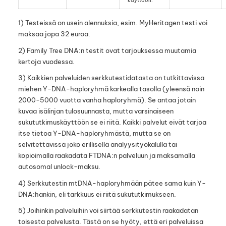
käyttöön.
1) Testeissä on usein alennuksia, esim. MyHeritagen testi voi
maksaa jopa 32 euroa.
2) Family Tree DNA:n testit ovat tarjouksessa muutamia
kertoja vuodessa.
3) Kaikkien palveluiden serkkutestidatasta on tutkittavissa
miehen Y-DNA-haploryhmä karkealla tasolla (yleensä noin
2000-5000 vuotta vanha haploryhmä). Se antaa jotain
kuvaa isälinjan tulosuunnasta, mutta varsinaiseen
sukututkimuskäyttöön se ei riitä. Kaikki palvelut eivät tarjoa
itse tietoa Y-DNA-haploryhmästä, mutta se on
selvitettävissä joko erillisellä analyysityökalulla tai
kopioimalla raakadata FTDNA:n palveluun ja maksamalla
autosomal unlock-maksu.
4) Serkkutestin mtDNA-haploryhmään pätee sama kuin Y-
DNA:hankin, eli tarkkuus ei riitä sukututkimukseen.
5) Joihinkin palveluihin voi siirtää serkkutestin raakadatan
toisesta palvelusta. Tästä on se hyöty, että eri palveluissa