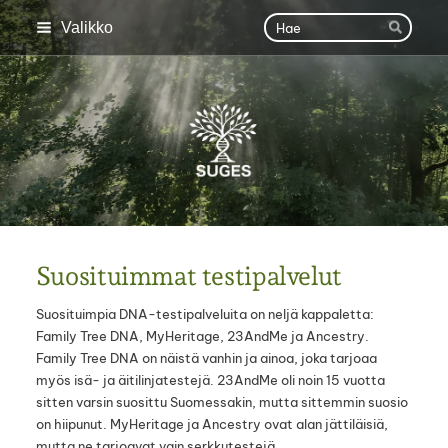
Siirry
Haku
Valikko
Hae
sivun
sisältöön
SUGES
Suosituimmat testipalvelut
Suosituimpia DNA-testipalveluita on neljä kappaletta:
Family Tree DNA, MyHeritage, 23AndMe ja Ancestry.
Family Tree DNA on näistä vanhin ja ainoa, joka tarjoaa
myös isä- ja äitilinjatestejä. 23AndMe oli noin 15 vuotta
sitten varsin suosittu Suomessakin, mutta sittemmin suosio
on hiipunut. MyHeritage ja Ancestry ovat alan jättiläisiä,
mutta ne tarjoavat vain serkkutestejä.