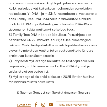
on suurimmaksi osaksi eri käyttäjät, joten saa eri osumia.
Kaikki palvelut eivät kuitenkaan huoli muiden palveluiden
raakadataa. Y-DNA- ja mtDNA-raakadataa ei vastaanota
edes Family Tree DNA. 23AndMe:n raakadataa ei välillä
huolittu FTDNA:n ja MyHeritagen palveluihin 23AndMe:n
tietomurron takia, mutta nyt se kelpaa taas.
6) Family Tree DNA:n kitit pitää tullata. Paluukirjeeseen
pitää liittää CN22-kaavake, tai kirje tulee bumerangina
takaisin. Muilla testipalveluilla asiointi tapahtuu Euroopassa
olevan toimipisteen kautta, joten vastaanotto ja lähetys
onnistuvat kuten Suomessakin.
7) Erityisesti MyHeritage houkuttelee testaajia edullisilla
tarjouksilla, mutta ilman lisämaksullisia DNA-työkaluja
tuloksista ei saa paljoa irti.
8) MyHeritage ei ole enää elokuusta 2025 lähtien huolinut
raakadataa muista palveluista.
©
Suomen Geneettisen Sukututkimuksen Seura ry
Evästeet
Tehty Yhdistysavaimella