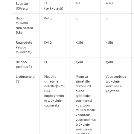
Suosittu
**
***
*****
USA:ssa
(serkkutesti)
Huolii
Kyllä
Ei
Ei
muualta
raakadataa
5,8)
Raakadata
Kyllä
Kyllä
Kyllä
kelpaa
muualle 5)
Helppo
Ei
Kyllä
Kyllä
postitus 6)
Lisämaksuja
Muualta
Muualta
Vuosisopimus
7)
siirretylle
siirretylle
työkalujen
datalle $19 Y-
datalle 29
saamiseksi
DNA-
euroa
käyttöön.
haploryhmän
työkalujen
ja työkalujen
saamiseksi
saamiseksi.
käyttöön.
MH:n testeille
vaaditaan
vuosisopimus
työkalujen
saamiseksi