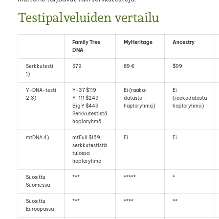
Testipalveluiden vertailu
Family Tree
MyHeritage
Ancestry
DNA
Serkkutesti
$79
89 €
$99
1)
Y-DNA-testi
Y-37 $119
Ei (raaka-
Ei
2,3)
Y-111 $249
datasta
(raakadatasta
Big Y $449
haploryhmä)
haploryhmä)
Serkkutestistä
haploryhmä
mtDNA 4)
mtFull $159,
Ei
Ei
serkkutestistä
tulossa
haploryhmä
Suosittu
***
*****
*
Suomessa
Suosittu
***
****
**
Euroopassa