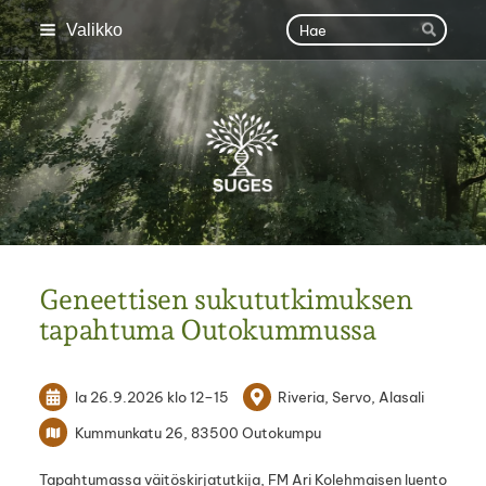
Siirry
Haku
Valikko
Hae
sivun
sisältöön
SUGES
Geneettisen sukututkimuksen
tapahtuma Outokummussa
la 26.9.2026
klo 12
–
15
Riveria, Servo, Alasali
Kummunkatu 26, 83500 Outokumpu
Tapahtumassa väitöskirjatutkija, FM Ari Kolehmaisen luento