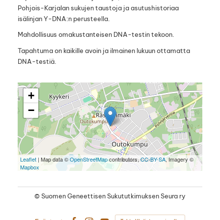
Pohjois-Karjalan sukujen taustoja ja asutushistoriaa
isälinjan Y-DNA:n perusteella.
Mahdollisuus omakustanteisen DNA-testin tekoon.
Tapahtuma on kaikille avoin ja ilmainen lukuun ottamatta
DNA-testiä.
+
−
Leaflet
| Map data ©
OpenStreetMap
contributors,
CC-BY-SA
, Imagery ©
Mapbox
©
Suomen Geneettisen Sukututkimuksen Seura ry