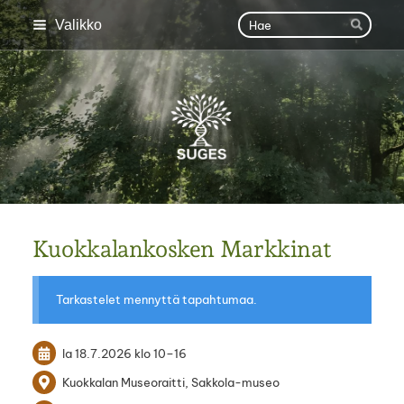
Siirry
Haku
Valikko
Hae
sivun
sisältöön
SUGES
Kuokkalankosken Markkinat
Tarkastelet mennyttä tapahtumaa.
la 18.7.2026
klo 10
–
16
Kuokkalan Museoraitti, Sakkola-museo