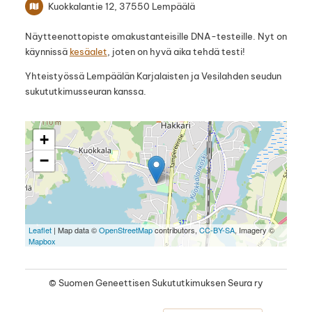
Kuokkalantie 12, 37550 Lempäälä
Näytteenottopiste omakustanteisille DNA-testeille. Nyt on
käynnissä
kesäalet
, joten on hyvä aika tehdä testi!
Yhteistyössä Lempäälän Karjalaisten ja Vesilahden seudun
sukututkimusseuran kanssa.
+
−
Leaflet
| Map data ©
OpenStreetMap
contributors,
CC-BY-SA
, Imagery ©
Mapbox
©
Suomen Geneettisen Sukututkimuksen Seura ry