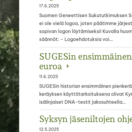
17.6.2025
Suomen Geneettisen Sukututkimuksen S
ei ole vielä logoa, joten päätimme järjest
sopivan logon löytämiseksi! Kuvalla huomi
säännöt: - Logoehdotuksia voi…
SUGESin ensimmäinen p
euroa
11.6.2025
SUGESin historian ensimmäinen pienkeräys
keräyksen käyttötarkoituksena olivat Ky
isälinjaiset DNA-testit jakosuhteella…
Syksyn jäseniltojen oh
12.5.2025