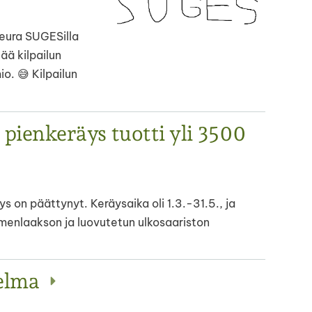
eura SUGESilla
ää kilpailun
o. 😅 Kilpailun
ienkeräys tuotti yli 3500
 on päättynyt. Keräysaika oli 1.3.-31.5., ja
menlaakson ja luovutetun ulkosaariston
jelma