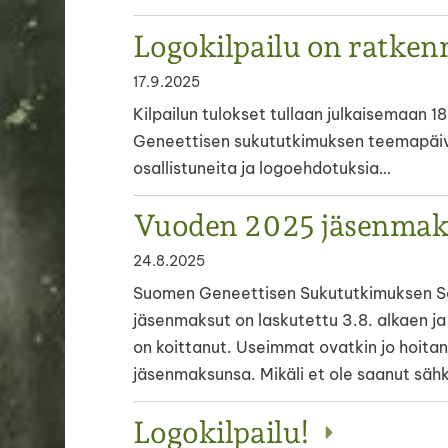
Logokilpailu on ratken
17.9.2025
Kilpailun tulokset tullaan julkaisemaan 
Geneettisen sukututkimuksen teemapäivä
osallistuneita ja logoehdotuksia…
Vuoden 2025 jäsenma
24.8.2025
Suomen Geneettisen Sukututkimuksen Se
jäsenmaksut on laskutettu 3.8. alkaen ja
on koittanut. Useimmat ovatkin jo hoita
jäsenmaksunsa. Mikäli et ole saanut säh
Logokilpailu!