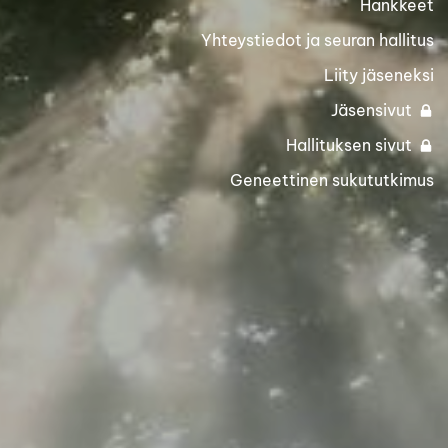
Hankkeet
Yhteystiedot ja seuran hallitus
Liity jäseneksi
Jäsensivut
Hallituksen sivut
Geneettinen sukututkimus