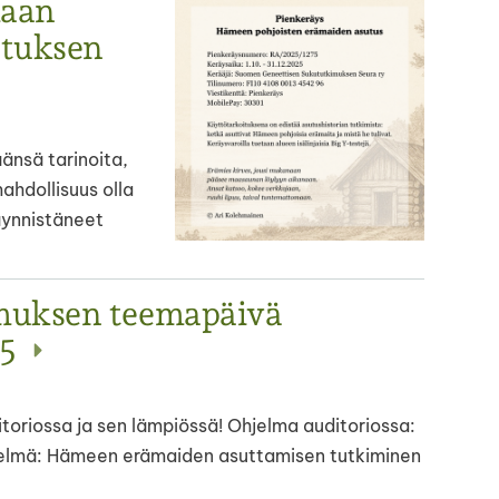
maan
tuksen
änsä tarinoita,
mahdollisuus olla
ynnistäneet
muksen teemapäivä
25
oriossa ja sen lämpiössä! Ohjelma auditoriossa:
itelmä: Hämeen erämaiden asuttamisen tutkiminen