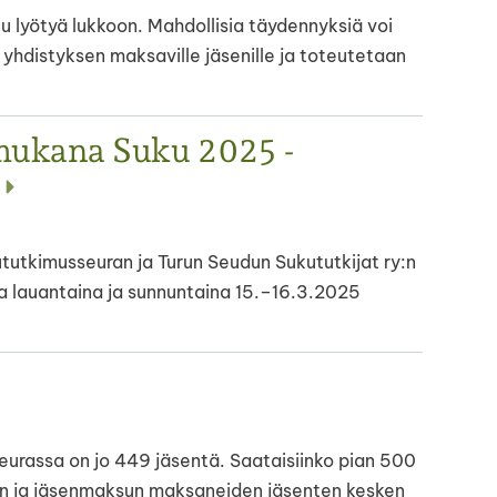
u lyötyä lukkoon. Mahdollisia täydennyksiä voi
tu yhdistyksen maksaville jäsenille ja toteutetaan
mukana Suku 2025 -
tkimusseuran ja Turun Seudun Sukututkijat ry:n
 lauantaina ja sunnuntaina 15.–16.3.2025
rassa on jo 449 jäsentä. Saataisiinko pian 500
iden ja jäsenmaksun maksaneiden jäsenten kesken