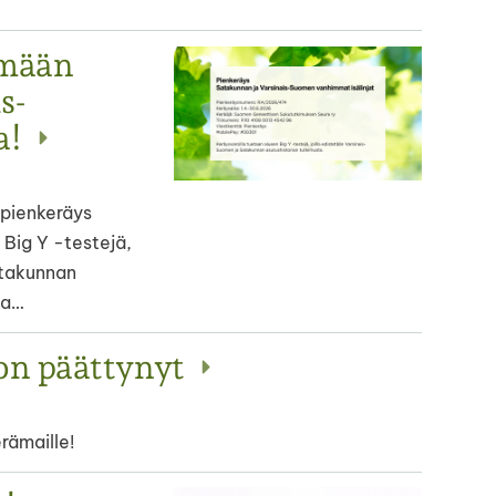
ämään
s-
a!
pienkeräys
 Big Y -testejä,
atakunnan
ja…
on päättynyt
erämaille!