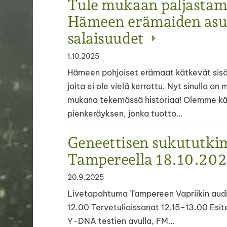
Tule mukaan paljasta
Hämeen erämaiden asu
salaisuudet
1.10.2025
Hämeen pohjoiset erämaat kätkevät sisä
joita ei ole vielä kerrottu. Nyt sinulla on 
mukana tekemässä historiaa! Olemme kä
pienkeräyksen, jonka tuotto…
Geneettisen sukututki
Tampereella 18.10.20
20.9.2025
Livetapahtuma Tampereen Vapriikin audit
12.00 Tervetuliaissanat 12.15-13.00 Es
Y-DNA testien avulla, FM…