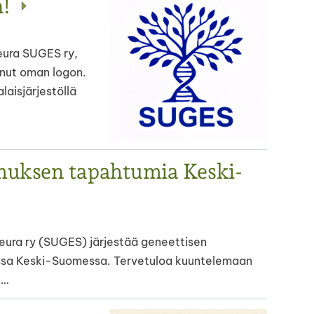
n!
ura SUGES ry,
anut oman logon.
laisjärjestöllä
muksen tapahtumia Keski-
ura ry (SUGES) järjestää geneettisen
ssa Keski-Suomessa. Tervetuloa kuuntelemaan
n…