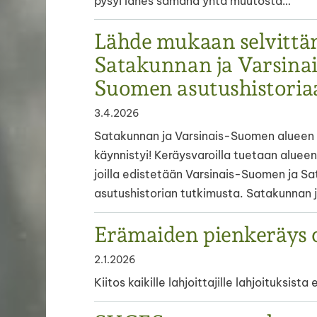
pysyi lähes samana yhtä muutosta…
Lähde mukaan selvitt
Satakunnan ja Varsinai
Suomen asutushistoria
3.4.2026
Satakunnan ja Varsinais-Suomen alueen 
käynnistyi! Keräysvaroilla tuetaan alueen
joilla edistetään Varsinais-Suomen ja S
asutushistorian tutkimusta. Satakunnan 
Erämaiden pienkeräys 
2.1.2026
Kiitos kaikille lahjoittajille lahjoituksista 