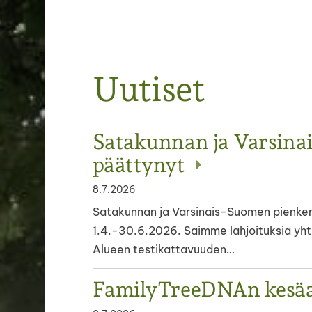
Uutiset
Haku
e
SUGES
Satakunnan ja Varsina
päättynyt
8.7.2026
Satakunnan ja Varsinais-Suomen pienkerä
1.4.-30.6.2026. Saimme lahjoituksia yhteen
Alueen testikattavuuden…
FamilyTreeDNAn kesä