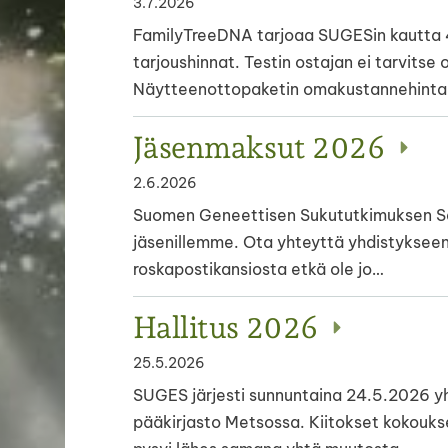
3.7.2026
FamilyTreeDNA tarjoaa SUGESin kautta 4.
tarjoushinnat. Testin ostajan ei tarvitse 
Näytteenottopaketin omakustannehinta 
Jäsenmaksut 2026
2.6.2026
Suomen Geneettisen Sukututkimuksen Se
jäsenillemme. Ota yhteyttä yhdistykseen,
roskapostikansiosta etkä ole jo…
Hallitus 2026
25.5.2026
SUGES järjesti sunnuntaina 24.5.2026 
pääkirjasto Metsossa. Kiitokset kokouksee