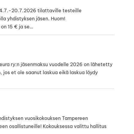
7.-20.7.2026 tilattaville testeille
olla yhdistyksen jäsen. Huom!
on 15 € ja se…
ura ry:n jäsenmaksu vuodelle 2026 on lähetetty
 jos et ole saanut laskua eikä laskua löydy
yhdistyksen vuosikokouksen Tampereen
n osallistuneille! Kokouksessa valittu hallitus