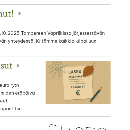
nut!
18.10.2025 Tampereen Vapriikissa järjestettävän
n yhteydessä. Kiitämme kaikkia kilpailuun
ksut
ura ry:n
 niiden eräpäivä
neet
köpostitse…