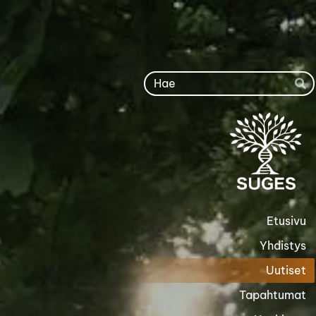
Siirry
sivun
sisältöön
Ha
Etusivu
Yhdistys
Uutiset
Tapahtumat