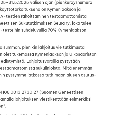
2025-31.5.2025 välisen ajan (pienkeräysnumero
 käyttötarkoituksena on Kymenlaakson ja
DNA-testien rahoittaminen testaamattomista
neettisen Sukututkimuksen Seura ry, joka tulee
A-testeihin suhdeluvuilla 70% Kymenlaakson
 summan, pienikin lahjoitus vie tutkimusta
en olet tukemassa Kymenlaakson ja Ulkosaariston
 edistymistä. Lahjoitusvaroilla pystytään
testaamattomista sukulinjoista. Mitä enemmän
mmin pystymme jatkossa tutkimaan alueen asutus-
41 4108 0013 2730 27 (Suomen Geneettisen
ttamalla lahjoituksen viestikenttään esimerkiksi
en”.