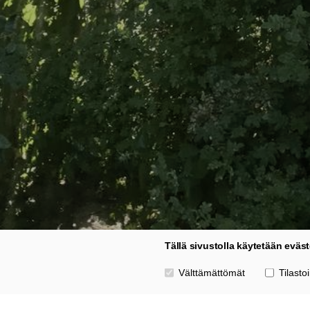
Tällä sivustolla käytetään eväst
Valitse käytettävät evästeet
Välttämättömät
Tilastoi