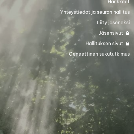
Hankkeet
Yhteystiedot ja seuran hallitus
Liity jäseneksi
Jäsensivut
Hallituksen sivut
Geneettinen sukututkimus