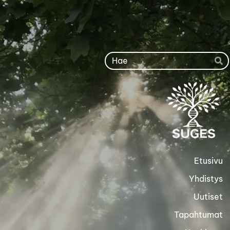
Siirry
sivun
sisältöön
Ha
Etusivu
Yhdistys
Uutiset
Tapahtumat