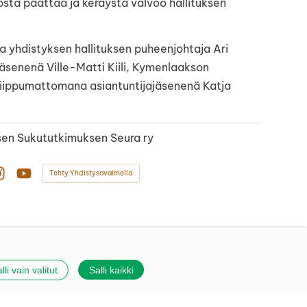
stä päättää ja keräystä valvoo hallituksen
 yhdistyksen hallituksen puheenjohtaja Ari
äsenenä Ville-Matti Kiili, Kymenlaakson
riippumattomana asiantuntijajäsenenä Katja
en Sukututkimuksen Seura ry
Tehty Yhdistysavaimella
book
Instagram
YouTube
lli vain valitut
Salli kaikki