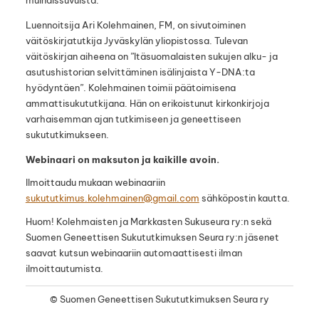
muinaissuvuista.
Luennoitsija Ari Kolehmainen, FM, on sivutoiminen
väitöskirjatutkija Jyväskylän yliopistossa. Tulevan
väitöskirjan aiheena on ”Itäsuomalaisten sukujen alku- ja
asutushistorian selvittäminen isälinjaista Y-DNA:ta
hyödyntäen”. Kolehmainen toimii päätoimisena
ammattisukututkijana. Hän on erikoistunut kirkonkirjoja
varhaisemman ajan tutkimiseen ja geneettiseen
sukututkimukseen.
Webinaari on maksuton ja kaikille avoin.
Ilmoittaudu mukaan webinaariin
sukututkimus.kolehmainen@gmail.com
sähköpostin kautta.
Huom! Kolehmaisten ja Markkasten Sukuseura ry:n sekä
Suomen Geneettisen Sukututkimuksen Seura ry:n jäsenet
saavat kutsun webinaariin automaattisesti ilman
ilmoittautumista.
©
Suomen Geneettisen Sukututkimuksen Seura ry