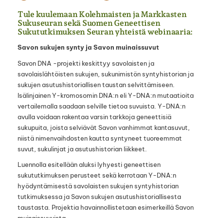
Tule kuulemaan Kolehmaisten ja Markkasten
Sukuseuran sekä Suomen Geneettisen
Sukututkimuksen Seuran yhteistä webinaaria:
Savon sukujen synty ja Savon muinaissuvut
Savon DNA -projekti keskittyy savolaisten ja
savolaislähtöisten sukujen, sukunimistön syntyhistorian ja
sukujen asutushistoriallisen taustan selvittämiseen.
Isälinjainen Y-kromosomin DNA:n eli Y-DNA:n mutaatioita
vertailemalla saadaan selville tietoa suvuista. Y-DNA:n
avulla voidaan rakentaa varsin tarkkoja geneettisiä
sukupuita, joista selviävät Savon vanhimmat kantasuvut,
niistä nimenvaihdosten kautta syntyneet tuoreemmat
suvut, sukulinjat ja asutushistorian liikkeet.
Luennolla esitellään aluksi lyhyesti geneettisen
sukututkimuksen perusteet sekä kerrotaan Y-DNA:n
hyödyntämisestä savolaisten sukujen syntyhistorian
tutkimuksessa ja Savon sukujen asutushistoriallisesta
taustasta. Projektia havainnollistetaan esimerkeillä Savon