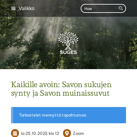
Siirry
Haku
Valikko
Hae
sivun
sisältöön
SUGES
Kaikille avoin: Savon sukujen
synty ja Savon muinaissuvut
Tarkastelet mennyttä tapahtumaa.
la 25.10.2025
klo 12
Zoom