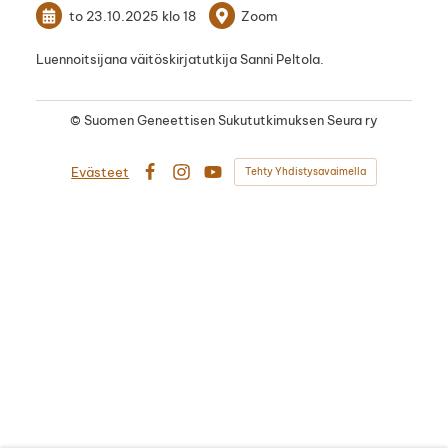
to 23.10.2025
klo 18
Zoom
Luennoitsijana väitöskirjatutkija Sanni Peltola.
©
Suomen Geneettisen Sukututkimuksen Seura ry
Evästeet
Tehty Yhdistysavaimella
Facebook
Instagram
YouTube