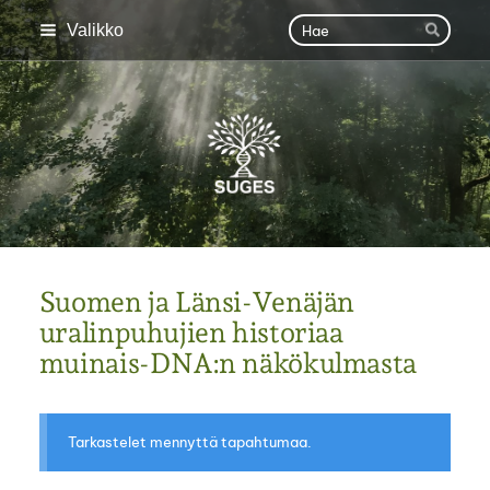
Siirry
Haku
Valikko
Hae
sivun
sisältöön
SUGES
Suomen ja Länsi-Venäjän
uralinpuhujien historiaa
muinais-DNA:n näkökulmasta
Tarkastelet mennyttä tapahtumaa.